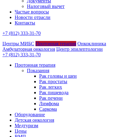
Документы
Налоговый вычет
Частые вопросы
Новости отрасли
Контакты
+7 (812) 333-31-70
Центры МИБС
Протонная терапия
Онкоклиника
Амбулаторная онкология
Центр эпилептологии
+7 (812) 333-31-70
Протонная терапия
Показания
Рак головы и шеи
Рак простаты
Рак легких
Рак пищевода
Рак печени
Лимфома
Саркома
Оборудование
Детская онкология
Медтуризм
Цены
ВМП