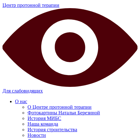
Центр протонной терапии
Для слабовидящих
О нас
О Центре протонной терапии
Фотокартины Натальи Березиной
История МИБС
Наша команда
История строительства
Новости