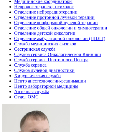
Медицинские координаторы
Невролог, терапевт, психолог
Отделение нейрорадиотерапии
Отделение протонной лучевой терапии
Отделение конформной лучевой терапии
Отделение общей онкологии и химиотерапии
Отделение детской онкологии
Отделение амбулаторной онкологии (ЦПЛТ)
Служба медицинских физиков
Сестринская служба
Служба сервиса Онкологической Клиники
Служба сервиса Протонного Центра
Служба сервиса
Служба лучевой диагностики
Хирургическая служба
Центр анестезиологии-реанимации
Центр лабораторной медицины
Аптечная служба
Отдел ОМС