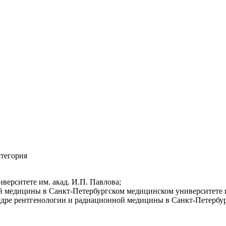
атегория
верситете им. акад. И.П. Павлова;
й медицины в Санкт-Петербургском медицинском университете и
едре рентгенологии и радиационной медицины в Санкт-Петербур