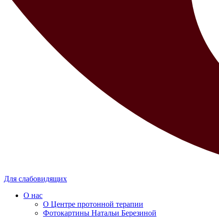
Для слабовидящих
О нас
О Центре протонной терапии
Фотокартины Натальи Березиной