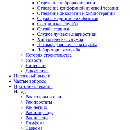
Отделение нейрорадиологии
Отделение конформной лучевой терапии
Отделение онкологии и химиотерапии
Служба медицинских физиков
Сестринская служба
Служба сервиса
Служба лучевой диагностики
Хирургическая служба
Патоморфологическая служба
Лабораторная служба
История строительства
Новости
Лицензии
Документы
Налоговый вычет
Частые вопросы
Протонная терапия
Назад
Рак головы и шеи
Рак простаты
Рак легких
Рак пищевода
Рак печени
Лимфома
Саркома