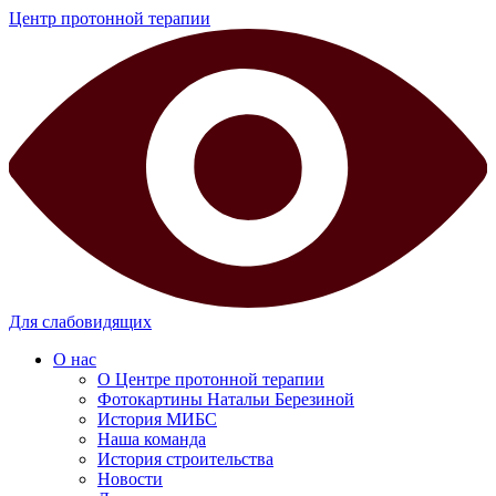
Центр протонной терапии
Для слабовидящих
О нас
О Центре протонной терапии
Фотокартины Натальи Березиной
История МИБС
Наша команда
История строительства
Новости