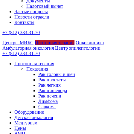
Документы
Налоговый вычет
Частые вопросы
Новости отрасли
Контакты
+7 (812) 333-31-70
Центры МИБС
Протонная терапия
Онкоклиника
Амбулаторная онкология
Центр эпилептологии
+7 (812) 333-31-70
Протонная терапия
Показания
Рак головы и шеи
Рак простаты
Рак легких
Рак пищевода
Рак печени
Лимфома
Саркома
Оборудование
Детская онкология
Медтуризм
Цены
ВМП