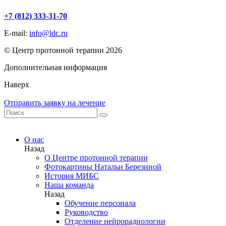
+7 (812) 333-31-70
E-mail:
info@ldc.ru
© Центр протонной терапии 2026
Дополнительная информация
Наверх
Отправить заявку на лечение
О нас
Назад
О Центре протонной терапии
Фотокартины Натальи Березиной
История МИБС
Наша команда
Назад
Обучение персонала
Руководство
Отделение нейрорадиологии