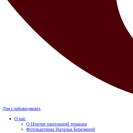
Для слабовидящих
О нас
О Центре протонной терапии
Фотокартины Натальи Березиной