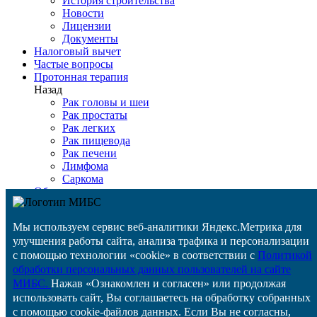
История строительства
Новости
Лицензии
Документы
Налоговый вычет
Частые вопросы
Протонная терапия
Назад
Рак головы и шеи
Рак простаты
Рак легких
Рак пищевода
Рак печени
Лимфома
Саркома
Оборудование
Детская онкология
Медтуризм
Мы используем сервис веб-аналитики Яндекс.Метрика для
Цены
улучшения работы сайта, анализа трафика и персонализации
ВМП
Задать вопрос
с помощью технологии «cookie» в соответствии с
Политикой
Специалистам
обработки персональных данных пользователей на сайте
Контакты
МИБС.
Нажав «Ознакомлен и согласен» или продолжая
Отзывы
использовать сайт, Вы соглашаетесь на обработку собранных
Назад
с помощью cookie-файлов данных. Если Вы не согласны,