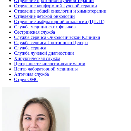
Отделение протонной лучевой терапии
Отделение конформной лучевой терапии
Отделение общей онкологии и химиотерапии
Отделение детской онкологии
Отделение амбулаторной онкологии (ЦПЛТ)
Служба медицинских физиков
Сестринская служба
Служба сервиса Онкологической Клиники
Служба сервиса Протонного Центра
Служба сервиса
Служба лучевой диагностики
Хирургическая служба
Центр анестезиологии-реанимации
Центр лабораторной медицины
Аптечная служба
Отдел ОМС