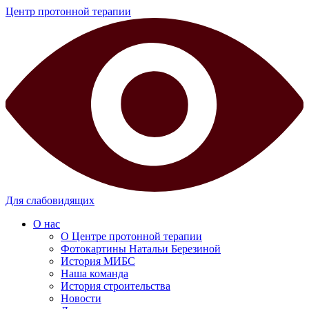
Центр протонной терапии
Для слабовидящих
О нас
О Центре протонной терапии
Фотокартины Натальи Березиной
История МИБС
Наша команда
История строительства
Новости