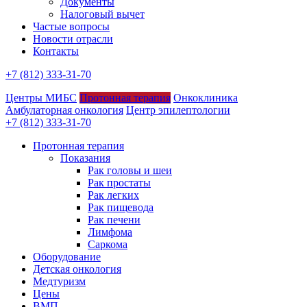
Документы
Налоговый вычет
Частые вопросы
Новости отрасли
Контакты
+7 (812) 333-31-70
Центры МИБС
Протонная терапия
Онкоклиника
Амбулаторная онкология
Центр эпилептологии
+7 (812) 333-31-70
Протонная терапия
Показания
Рак головы и шеи
Рак простаты
Рак легких
Рак пищевода
Рак печени
Лимфома
Саркома
Оборудование
Детская онкология
Медтуризм
Цены
ВМП