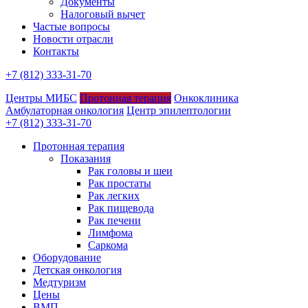
Документы
Налоговый вычет
Частые вопросы
Новости отрасли
Контакты
+7 (812) 333-31-70
Центры МИБС
Протонная терапия
Онкоклиника
Амбулаторная онкология
Центр эпилептологии
+7 (812) 333-31-70
Протонная терапия
Показания
Рак головы и шеи
Рак простаты
Рак легких
Рак пищевода
Рак печени
Лимфома
Саркома
Оборудование
Детская онкология
Медтуризм
Цены
ВМП