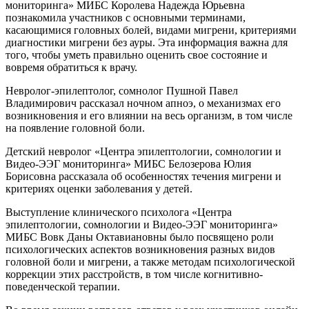
мониторинга» МИБС Королева Надежда Юрьевна
познакомила участников с основными терминами,
касающимися головных болей, видами мигрени, критериями
диагностики мигрени без ауры. Эта информация важна для
того, чтобы уметь правильно оценить свое состояние и
вовремя обратиться к врачу.
Невролог-эпилептолог, сомнолог Пушной Павел
Владимирович рассказал ночном апноэ, о механизмах его
возникновения и его влиянии на весь организм, в том числе
на появление головной боли.
Детский невролог «Центра эпилептологии, сомнологии и
Видео-ЭЭГ мониторинга» МИБС Белозерова Юлия
Борисовна рассказала об особенностях течения мигрени и
критериях оценки заболевания у детей.
Выступление клинического психолога «Центра
эпилептологии, сомнологии и Видео-ЭЭГ мониторинга»
МИБС Вовк Даны Октавиановны было посвящено роли
психологических аспектов возникновения разных видов
головной боли и мигрени, а также методам психологической
коррекции этих расстройств, в том числе когнитивно-
поведенческой терапии.