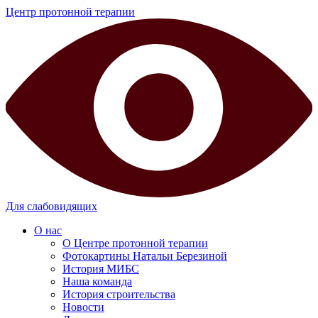
Центр протонной терапии
Для слабовидящих
О нас
О Центре протонной терапии
Фотокартины Натальи Березиной
История МИБС
Наша команда
История строительства
Новости