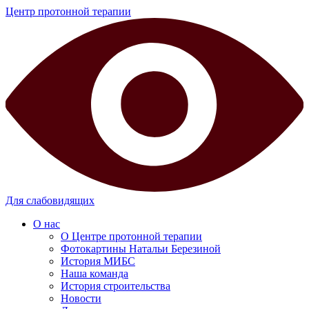
Центр протонной терапии
Для слабовидящих
О нас
О Центре протонной терапии
Фотокартины Натальи Березиной
История МИБС
Наша команда
История строительства
Новости