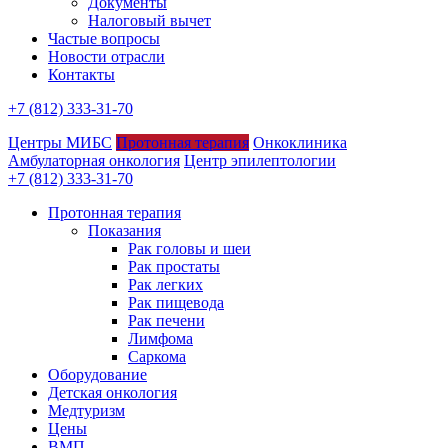
Документы
Налоговый вычет
Частые вопросы
Новости отрасли
Контакты
+7 (812) 333-31-70
Центры МИБС
Протонная терапия
Онкоклиника
Амбулаторная онкология
Центр эпилептологии
+7 (812) 333-31-70
Протонная терапия
Показания
Рак головы и шеи
Рак простаты
Рак легких
Рак пищевода
Рак печени
Лимфома
Саркома
Оборудование
Детская онкология
Медтуризм
Цены
ВМП