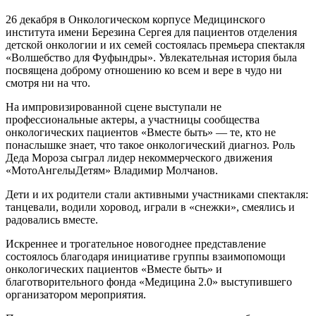
26 декабря в Онкологическом корпусе Медицинского
института имени Березина Сергея для пациентов отделения
детской онкологии и их семей состоялась премьера спектакля
«Волшебство для Фуфындры». Увлекательная история была
посвящена доброму отношению ко всем и вере в чудо ни
смотря ни на что.
На импровизированной сцене выступали не
профессиональные актеры, а участницы сообщества
онкологических пациентов «Вместе быть» — те, кто не
понаслышке знает, что такое онкологический диагноз. Роль
Деда Мороза сыграл лидер некоммерческого движения
«МотоАнгелыДетям» Владимир Молчанов.
Дети и их родители стали активными участниками спектакля:
танцевали, водили хоровод, играли в «снежки», смеялись и
радовались вместе.
Искреннее и трогательное новогоднее представление
состоялось благодаря инициативе группы взаимопомощи
онкологических пациентов «Вместе быть» и
благотворительного фонда «Медицина 2.0» выступившего
организатором мероприятия.