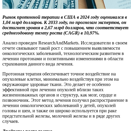
Рынок протонной терапии в США в 2024 году оценивался в
1,04 млрд долларов. К 2033 году, п
о прогнозам
экспертов
,
он
достигнет
уровня в
2,67 млрд долларов
, что соответствует
среднегодовому темпу роста (
CAGR
) в 10,97%.
Анализ проведен ResearchAndMarkets. Исследователи в своем
отчете связывают такой рост с повышением выявляемости
онкологических заболеваний, технологическим развитием в
лечении протонами и позитивными изменениями в области
страхования данного вида лечения.
Протонная терапия обеспечивает точное воздействие на
опухолевые клетки, минимально воздействуя при этом на
окружающие здоровые ткани. Это делает ее особенно
эффективной при лечении опухолей вблизи таких
жизненноважных органов и структур, как мозг, сердце и
позвоночник. Этот метод лечения получил распространение в
лечении онкологических заболеваний у детей, опухолей
головы и шеи, и также он широко используется при раке
предстательной железы, молочной железы и в ряде других
случаев.