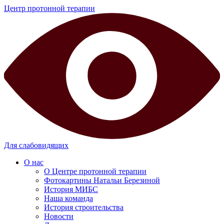
Центр протонной терапии
Для слабовидящих
О нас
О Центре протонной терапии
Фотокартины Натальи Березиной
История МИБС
Наша команда
История строительства
Новости