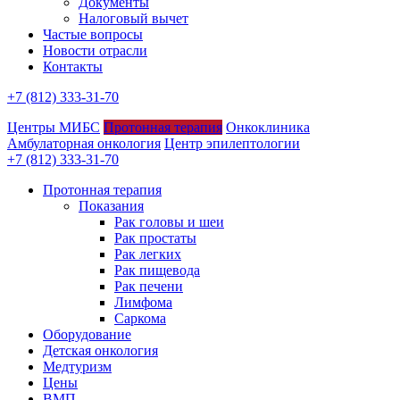
Документы
Налоговый вычет
Частые вопросы
Новости отрасли
Контакты
+7 (812) 333-31-70
Центры МИБС
Протонная терапия
Онкоклиника
Амбулаторная онкология
Центр эпилептологии
+7 (812) 333-31-70
Протонная терапия
Показания
Рак головы и шеи
Рак простаты
Рак легких
Рак пищевода
Рак печени
Лимфома
Саркома
Оборудование
Детская онкология
Медтуризм
Цены
ВМП