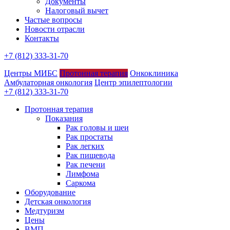
Документы
Налоговый вычет
Частые вопросы
Новости отрасли
Контакты
+7 (812) 333-31-70
Центры МИБС
Протонная терапия
Онкоклиника
Амбулаторная онкология
Центр эпилептологии
+7 (812) 333-31-70
Протонная терапия
Показания
Рак головы и шеи
Рак простаты
Рак легких
Рак пищевода
Рак печени
Лимфома
Саркома
Оборудование
Детская онкология
Медтуризм
Цены
ВМП