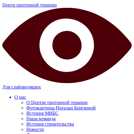
Центр протонной терапии
Для слабовидящих
О нас
О Центре протонной терапии
Фотокартины Натальи Березиной
История МИБС
Наша команда
История строительства
Новости