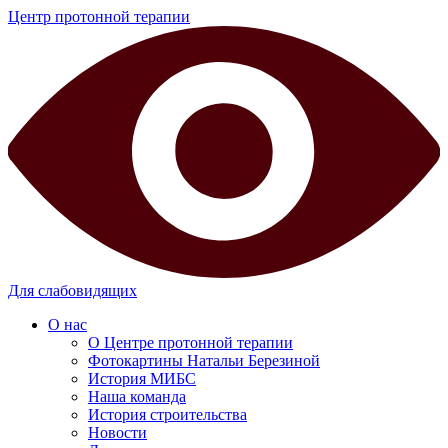
Центр протонной терапии
Для слабовидящих
О нас
О Центре протонной терапии
Фотокартины Натальи Березиной
История МИБС
Наша команда
История строительства
Новости