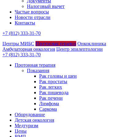
Документы
Налоговый вычет
Частые вопросы
Новости отрасли
Контакты
+7 (812) 333-31-70
Центры МИБС
Протонная терапия
Онкоклиника
Амбулаторная онкология
Центр эпилептологии
+7 (812) 333-31-70
Протонная терапия
Показания
Рак головы и шеи
Рак простаты
Рак легких
Рак пищевода
Рак печени
Лимфома
Саркома
Оборудование
Детская онкология
Медтуризм
Цены
ВМП