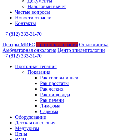
Документы
Налоговый вычет
Частые вопросы
Новости отрасли
Контакты
+7 (812) 333-31-70
Центры МИБС
Протонная терапия
Онкоклиника
Амбулаторная онкология
Центр эпилептологии
+7 (812) 333-31-70
Протонная терапия
Показания
Рак головы и шеи
Рак простаты
Рак легких
Рак пищевода
Рак печени
Лимфома
Саркома
Оборудование
Детская онкология
Медтуризм
Цены
ВМП