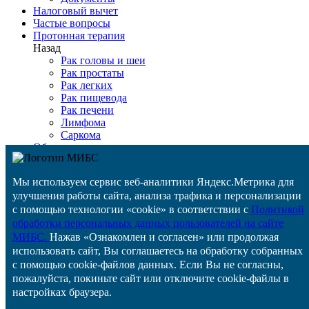
Налоговый вычет
Частые вопросы
Протонная терапия
Назад
Рак головы и шеи
Рак простаты
Рак легких
Рак пищевода
Рак печени
Лимфома
Саркома
Оборудование
Детская онкология
Медтуризм
Мы используем сервис веб-аналитики Яндекс.Метрика для
Цены
улучшения работы сайта, анализа трафика и персонализации
ВМП
с помощью технологии «cookie» в соответствии с
Политикой
Задать вопрос
Специалистам
обработки персональных данных пользователей на сайте
Контакты
МИБС.
Нажав «Ознакомлен и согласен» или продолжая
Отзывы
использовать сайт, Вы соглашаетесь на обработку собранных
Назад
с помощью cookie-файлов данных. Если Вы не согласны,
Отзывы
пожалуйста, покиньте сайт или отключите cookie-файлы в
Оставить отзыв
настройках браузера.
История строительства