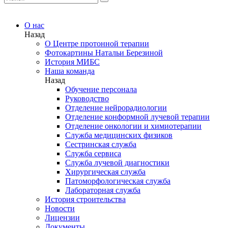
О нас
Назад
О Центре протонной терапии
Фотокартины Натальи Березиной
История МИБС
Наша команда
Назад
Обучение персонала
Руководство
Отделение нейрорадиологии
Отделение конформной лучевой терапии
Отделение онкологии и химиотерапии
Служба медицинских физиков
Сестринская служба
Служба сервиса
Служба лучевой диагностики
Хирургическая служба
Патоморфологическая служба
Лабораторная служба
История строительства
Новости
Лицензии
Документы