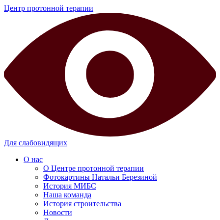
Центр протонной терапии
Для слабовидящих
О нас
О Центре протонной терапии
Фотокартины Натальи Березиной
История МИБС
Наша команда
История строительства
Новости