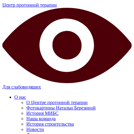
Центр протонной терапии
Для слабовидящих
О нас
О Центре протонной терапии
Фотокартины Натальи Березиной
История МИБС
Наша команда
История строительства
Новости