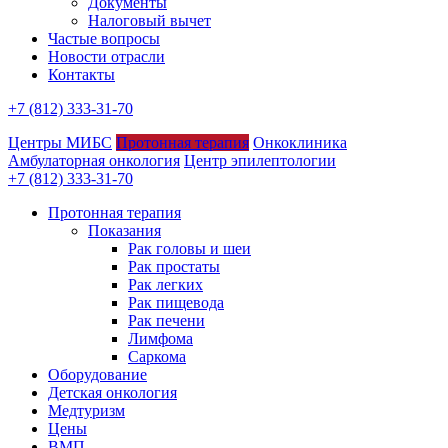
Документы
Налоговый вычет
Частые вопросы
Новости отрасли
Контакты
+7 (812) 333-31-70
Центры МИБС
Протонная терапия
Онкоклиника
Амбулаторная онкология
Центр эпилептологии
+7 (812) 333-31-70
Протонная терапия
Показания
Рак головы и шеи
Рак простаты
Рак легких
Рак пищевода
Рак печени
Лимфома
Саркома
Оборудование
Детская онкология
Медтуризм
Цены
ВМП