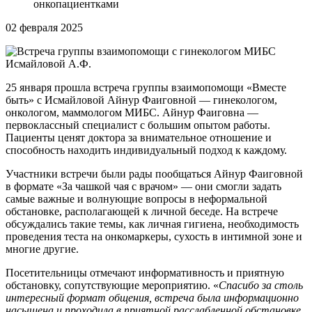
онкопациентками
02
февраля 2025
25 января прошла встреча группы взаимопомощи «Вместе
быть» с Исмайловой Айнур Фаиговной — гинекологом,
онкологом, маммологом МИБС. Айнур Фаиговна —
первоклассный специалист с большим опытом работы.
Пациенты ценят доктора за внимательное отношение и
способность находить индивидуальный подход к каждому.
Участники встречи были рады пообщаться Айнур Фаиговной
в формате «За чашкой чая с врачом» — они смогли задать
самые важные и волнующие вопросы в неформальной
обстановке, располагающей к личной беседе. На встрече
обсуждались такие темы, как личная гигиена, необходимость
проведения теста на онкомаркеры, сухость в интимной зоне и
многие другие.
Посетительницы отмечают информативность и приятную
обстановку, сопутствующие мероприятию. «
Спасибо за столь
интересный формат общения, встреча была информационно
насыщена и проходила в приятной расслабленной обстановке,