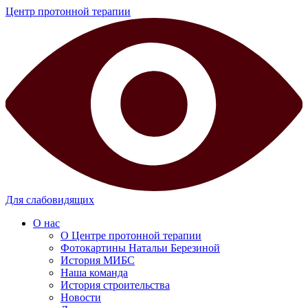
Центр протонной терапии
Для слабовидящих
О нас
О Центре протонной терапии
Фотокартины Натальи Березиной
История МИБС
Наша команда
История строительства
Новости