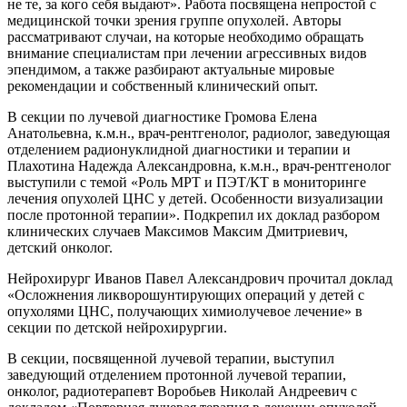
не те, за кого себя выдают». Работа посвящена непростой с
медицинской точки зрения группе опухолей. Авторы
рассматривают случаи, на которые необходимо обращать
внимание специалистам при лечении агрессивных видов
эпендимом, а также разбирают актуальные мировые
рекомендации и собственный клинический опыт.
В секции по лучевой диагностике Громова Елена
Анатольевна, к.м.н., врач-рентгенолог, радиолог, заведующая
отделением радионуклидной диагностики и терапии и
Плахотина Надежда Александровна, к.м.н., врач-рентгенолог
выступили с темой «Роль МРТ и ПЭТ/КТ в мониторинге
лечения опухолей ЦНС у детей. Особенности визуализации
после протонной терапии». Подкрепил их доклад разбором
клинических случаев Максимов Максим Дмитриевич,
детский онколог.
Нейрохирург Иванов Павел Александрович прочитал доклад
«Осложнения ликворошунтирующих операций у детей с
опухолями ЦНС, получающих химиолучевое лечение» в
секции по детской нейрохирургии.
В секции, посвященной лучевой терапии, выступил
заведующий отделением протонной лучевой терапии,
онколог, радиотерапевт Воробьев Николай Андреевич с