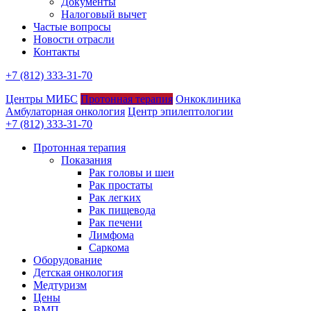
Документы
Налоговый вычет
Частые вопросы
Новости отрасли
Контакты
+7 (812) 333-31-70
Центры МИБС
Протонная терапия
Онкоклиника
Амбулаторная онкология
Центр эпилептологии
+7 (812) 333-31-70
Протонная терапия
Показания
Рак головы и шеи
Рак простаты
Рак легких
Рак пищевода
Рак печени
Лимфома
Саркома
Оборудование
Детская онкология
Медтуризм
Цены
ВМП