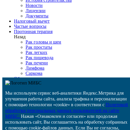
История строительства
Новости
Лицензии
Документы
Налоговый вычет
Частые вопросы
Протонная терапия
Назад
Рак головы и шеи
Рак простаты
Рак легких
Рак пищевода
Рак печени
Лимфома
Саркома
Оборудование
Детская онкология
Медтуризм
Мы используем сервис веб-аналитики Яндекс.Метрика для
Цены
улучшения работы сайта, анализа трафика и персонализации
ВМП
Задать вопрос
с помощью технологии «cookie» в соответствии с
Политикой
Специалистам
обработки персональных данных пользователей на сайте
Контакты
МИБС.
Нажав «Ознакомлен и согласен» или продолжая
Отзывы
использовать сайт, Вы соглашаетесь на обработку собранных
Назад
с помощью cookie-файлов данных. Если Вы не согласны,