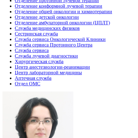
Отделение протонной лучевой терапии
Отделение конформной лучевой терапии
Отделение общей онкологии и химиотерапии
Отделение детской онкологии
Отделение амбулаторной онкологии (ЦПЛТ)
Служба медицинских физиков
Сестринская служба
Служба сервиса Онкологической Клиники
Служба сервиса Протонного Центра
Служба сервиса
Служба лучевой диагностики
Хирургическая служба
Центр анестезиологии-реанимации
Центр лабораторной медицины
Аптечная служба
Отдел ОМС