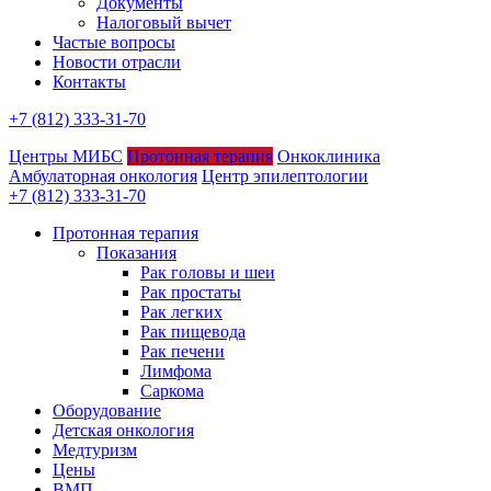
Документы
Налоговый вычет
Частые вопросы
Новости отрасли
Контакты
+7 (812) 333-31-70
Центры МИБС
Протонная терапия
Онкоклиника
Амбулаторная онкология
Центр эпилептологии
+7 (812) 333-31-70
Протонная терапия
Показания
Рак головы и шеи
Рак простаты
Рак легких
Рак пищевода
Рак печени
Лимфома
Саркома
Оборудование
Детская онкология
Медтуризм
Цены
ВМП