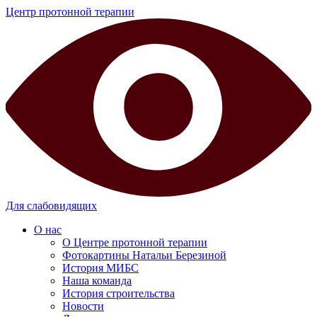
Центр протонной терапии
Для слабовидящих
О нас
О Центре протонной терапии
Фотокартины Натальи Березиной
История МИБС
Наша команда
История строительства
Новости