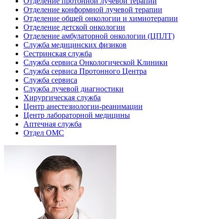
Отделение протонной лучевой терапии
Отделение конформной лучевой терапии
Отделение общей онкологии и химиотерапии
Отделение детской онкологии
Отделение амбулаторной онкологии (ЦПЛТ)
Служба медицинских физиков
Сестринская служба
Служба сервиса Онкологической Клиники
Служба сервиса Протонного Центра
Служба сервиса
Служба лучевой диагностики
Хирургическая служба
Центр анестезиологии-реанимации
Центр лабораторной медицины
Аптечная служба
Отдел ОМС