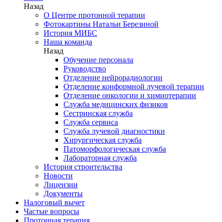
Назад
О Центре протонной терапии
Фотокартины Натальи Березиной
История МИБС
Наша команда
Назад
Обучение персонала
Руководство
Отделение нейрорадиологии
Отделение конформной лучевой терапии
Отделение онкологии и химиотерапии
Служба медицинских физиков
Сестринская служба
Служба сервиса
Служба лучевой диагностики
Хирургическая служба
Патоморфологическая служба
Лабораторная служба
История строительства
Новости
Лицензии
Документы
Налоговый вычет
Частые вопросы
Протонная терапия