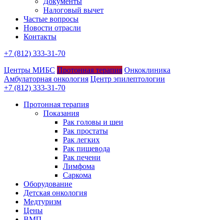
Документы
Налоговый вычет
Частые вопросы
Новости отрасли
Контакты
+7 (812) 333-31-70
Центры МИБС
Протонная терапия
Онкоклиника
Амбулаторная онкология
Центр эпилептологии
+7 (812) 333-31-70
Протонная терапия
Показания
Рак головы и шеи
Рак простаты
Рак легких
Рак пищевода
Рак печени
Лимфома
Саркома
Оборудование
Детская онкология
Медтуризм
Цены
ВМП