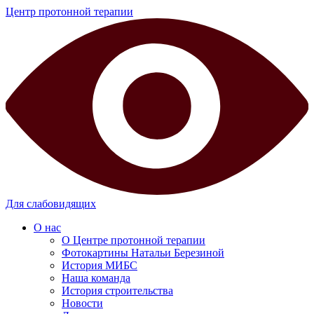
Центр протонной терапии
Для слабовидящих
О нас
О Центре протонной терапии
Фотокартины Натальи Березиной
История МИБС
Наша команда
История строительства
Новости