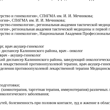
ерство и гинекология», СПбГМА им. И. И. Мечникова;
логия», СПбГМА им. И. И. Мечникова;
рство-гинекология», региональная академия тактической меди
огия», региональная академия тактической медицины и первой
ерство и гинекология», Национальная Академия Профессионал
ург, врач акушер-гинеколог
 диспансер Калининского района, врач - онколог
 врач - акушер-гинеколог
ский диспансер Калининского района, заведующий онкологическ
я лекарственной противоопухолевой терапии, врач акушер-гине
 отделения противоопухолевой лекарственной терапии Медицинс
подготовки;
(химиотерапия, таргетная терапия, иммунотерапия) различных 
нкологического заболевания;
ей, болезненность при половом контакте, зуд и жжение в обла