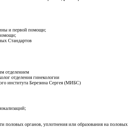
цины и первой помощи;
 помощи;
ьных Стандартов
им отделением
колог отделения гинекологии
кого института Березина Сергея (МИБС)
локализаций;
сти половых органов, уплотнения или образования на половых