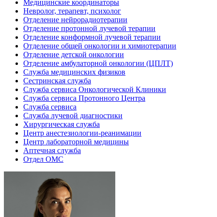
Медицинские координаторы
Невролог, терапевт, психолог
Отделение нейрорадиотерапии
Отделение протонной лучевой терапии
Отделение конформной лучевой терапии
Отделение общей онкологии и химиотерапии
Отделение детской онкологии
Отделение амбулаторной онкологии (ЦПЛТ)
Служба медицинских физиков
Сестринская служба
Служба сервиса Онкологической Клиники
Служба сервиса Протонного Центра
Служба сервиса
Служба лучевой диагностики
Хирургическая служба
Центр анестезиологии-реанимации
Центр лабораторной медицины
Аптечная служба
Отдел ОМС