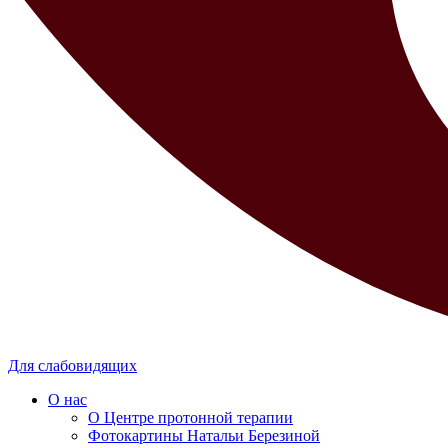
Для слабовидящих
О нас
О Центре протонной терапии
Фотокартины Натальи Березиной