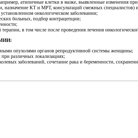
апример, атипичные клетки в мазке, выявленные изменения при
, назначение КТ и МРТ, консультаций смежных специалистов) и 
 установленном онкологическом заболевании;
еских больных, подбор контрацепции;
енности;
терапии, в том числе после проведения лечения онкологическог
МИИ:
енными опухолями органов репродуктивной системы женщины;
 при различных локализациях;
олевых заболеваний, сочетание рака и беременности, сохранен