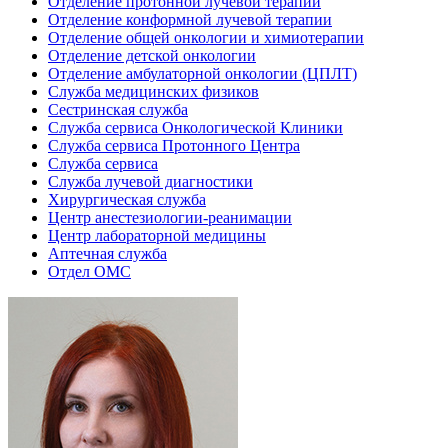
Отделение протонной лучевой терапии
Отделение конформной лучевой терапии
Отделение общей онкологии и химиотерапии
Отделение детской онкологии
Отделение амбулаторной онкологии (ЦПЛТ)
Служба медицинских физиков
Сестринская служба
Служба сервиса Онкологической Клиники
Служба сервиса Протонного Центра
Служба сервиса
Служба лучевой диагностики
Хирургическая служба
Центр анестезиологии-реанимации
Центр лабораторной медицины
Аптечная служба
Отдел ОМС