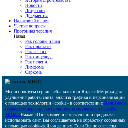
История строительства
Новости
Лицензии
Документы
Налоговый вычет
Частые вопросы
Протонная терапия
Назад
Рак головы и шеи
Рак простаты
Рак легких
Рак пищевода
Рак печени
Лимфома
Саркома
Оборудование
Детская онкология
Медтуризм
Мы используем сервис веб-аналитики Яндекс.Метрика для
Цены
улучшения работы сайта, анализа трафика и персонализации
ВМП
Задать вопрос
с помощью технологии «cookie» в соответствии с
Политикой
Специалистам
обработки персональных данных пользователей на сайте
Контакты
МИБС.
Нажав «Ознакомлен и согласен» или продолжая
Отзывы
использовать сайт, Вы соглашаетесь на обработку собранных
Назад
с помощью cookie-файлов данных. Если Вы не согласны,