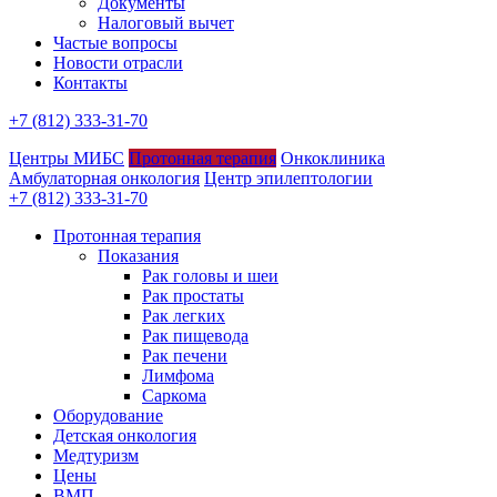
Документы
Налоговый вычет
Частые вопросы
Новости отрасли
Контакты
+7 (812) 333-31-70
Центры МИБС
Протонная терапия
Онкоклиника
Амбулаторная онкология
Центр эпилептологии
+7 (812) 333-31-70
Протонная терапия
Показания
Рак головы и шеи
Рак простаты
Рак легких
Рак пищевода
Рак печени
Лимфома
Саркома
Оборудование
Детская онкология
Медтуризм
Цены
ВМП